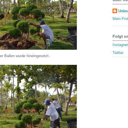
Unkn
Mein Prof
Folgt u
Instagra
Twitter
der Ballen wurde hineingesetzt..