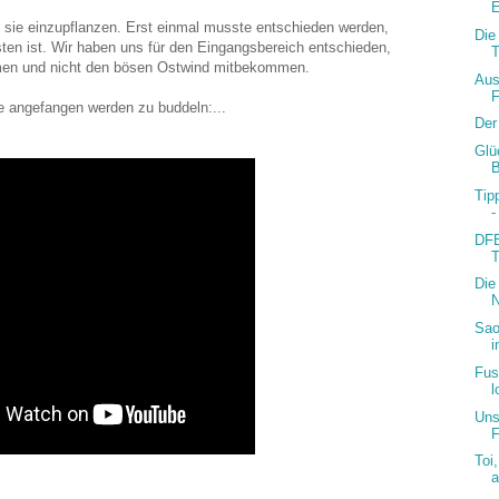
E
sie einzupflanzen. Erst einmal musste entschieden werden,
Die
ten ist. Wir haben uns für den Eingangsbereich entschieden,
T
mmen und nicht den bösen Ostwind mitbekommen.
Aus
F
e angefangen werden zu buddeln:...
Der
Glü
B
Tip
DFB
T
Die
N
Sao
i
Fus
l
Uns
F
Toi
a