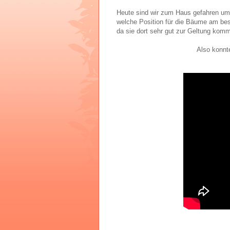
Heute sind wir zum Haus gefahren um 
welche Position für die Bäume am bes
da sie dort sehr gut zur Geltung ko
Also konnt