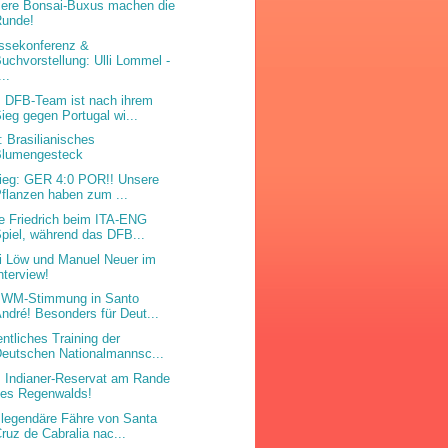
ere Bonsai-Buxus machen die
Runde!
ssekonferenz &
uchvorstellung: Ulli Lommel -
...
 DFB-Team ist nach ihrem
ieg gegen Portugal wi...
: Brasilianisches
Blumengesteck
iiieg: GER 4:0 POR!! Unsere
flanzen haben zum ...
e Friedrich beim ITA-ENG
piel, während das DFB...
i Löw und Manuel Neuer im
nterview!
 WM-Stimmung in Santo
ndré! Besonders für Deut...
entliches Training der
eutschen Nationalmannsc...
 Indianer-Reservat am Rande
des Regenwalds!
 legendäre Fähre von Santa
ruz de Cabralia nac...