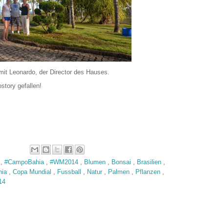
mit Leonardo, der Director des Hauses.
story gefallen!
e
,
#CampoBahia
,
#WM2014
,
Blumen
,
Bonsai
,
Brasilien
,
hia
,
Copa Mundial
,
Fussball
,
Natur
,
Palmen
,
Pflanzen
,
14