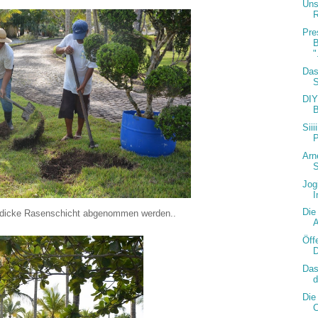
Uns
Pre
B
"
Das
S
DIY
Sii
P
Arn
S
Jog
I
Die
 dicke Rasenschicht abgenommen werden..
A
Öff
D
Das
Die
C