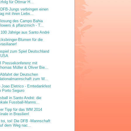
rfolg für Ottmar H...
 DFB-Jungs verbringen einen
ag mit ihren Liebs...
losung des Campo Bahia
lowers & pflanzmich - T...
 100 Jährige aus Santo André
cksbringer-Blumen für die
rasilianer!
pspiel zum Spiel Deutschland
- USA
 Pressekonferenz mit
homas Müller & Oliver Bie...
 Abfahrt der Deutschen
ationalmannschaft zum W...
 Joao Eletrico - Erntedankfest
n Porto Seguro
sball in Santo André: die
okale Fussball-Manns...
er Tipp für das WM 2014
inale in Brasilien!
, toi, toi! Die DFB -Mannschaft
uf dem Weg nac...