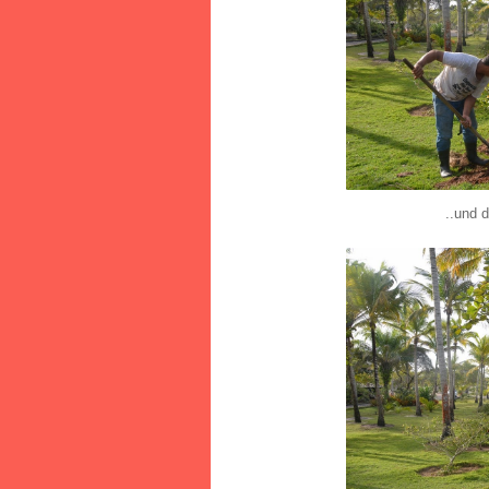
..und 