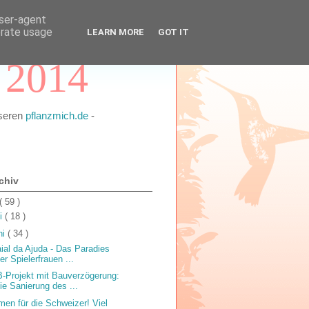
user-agent
erate usage
LEARN MORE
GOT IT
 2014
nseren
pflanzmich.de
-
chiv
( 59 )
li
( 18 )
ni
( 34 )
aial da Ajuda - Das Paradies
er Spielerfrauen ...
-Projekt mit Bauverzögerung:
ie Sanierung des ...
men für die Schweizer! Viel