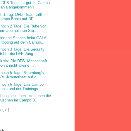
 DFB-Team ist gut im Campo
Bahia angekommen!!
h 1 Tag: DFB -Team trifft im
ampo Bahia auf DF...
 noch 2 Tage: Die Ruhe vor
em Journalisten-Stu...
ind the Scenes beim GALA-
hooting auf dem Campo...
 noch 3 Tage: Die Security
teht - die DFB-Jung...
lusiv: Die DFB -Mannschaft
ohnt nicht alleine ...
 noch 5 Tage: Stromberg's
M -Kräuterbeet auf d...
 noch 6 Tage: Das Campo
ahia und der Trainings...
hungelduschen - so sehen die
Duschen im Campo B...
i
( 7 )
ch