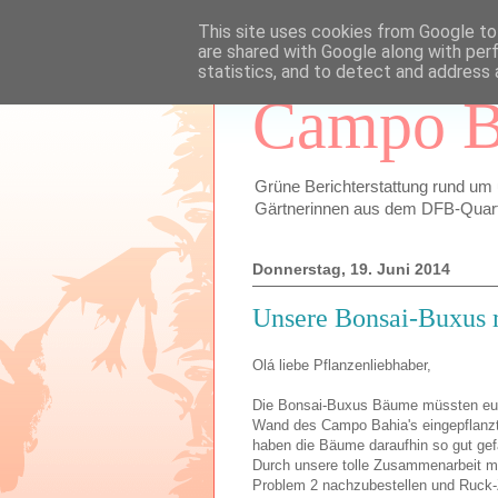
This site uses cookies from Google to 
are shared with Google along with per
statistics, and to detect and address 
Campo B
Grüne Berichterstattung rund um
Gärtnerinnen aus dem DFB-Quartie
Donnerstag, 19. Juni 2014
Unsere Bonsai-Buxus 
Olá liebe Pflanzenliebhaber,
Die Bonsai-Buxus Bäume müssten euch
Wand des Campo Bahia's eingepflanzt.
haben die Bäume daraufhin so gut gef
Durch unsere tolle Zusammenarbeit mi
Problem 2 nachzubestellen und Ruck