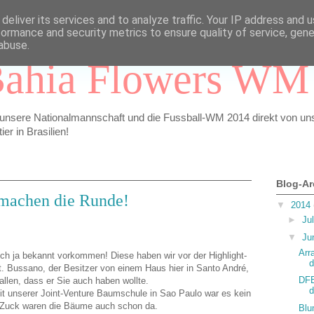
deliver its services and to analyze traffic. Your IP address and 
formance and security metrics to ensure quality of service, gen
abuse.
ahia Flowers WM
 unsere Nationalmannschaft und die Fussball-WM 2014 direkt von u
r in Brasilien!
Blog-Ar
machen die Runde!
▼
2014
►
Ju
▼
Ju
Arr
 ja bekannt vorkommen! Diese haben wir vor der Highlight-
d
 Bussano, der Besitzer von einem Haus hier in Santo André,
DFB
allen, dass er Sie auch haben wollte.
d
t unserer Joint-Venture Baumschule in Sao Paulo war es kein
-Zuck waren die Bäume auch schon da.
Blu