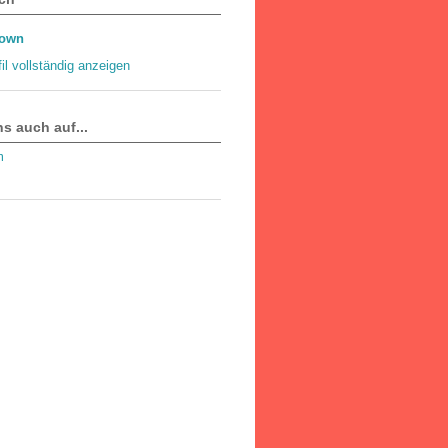
own
il vollständig anzeigen
ns auch auf...
m