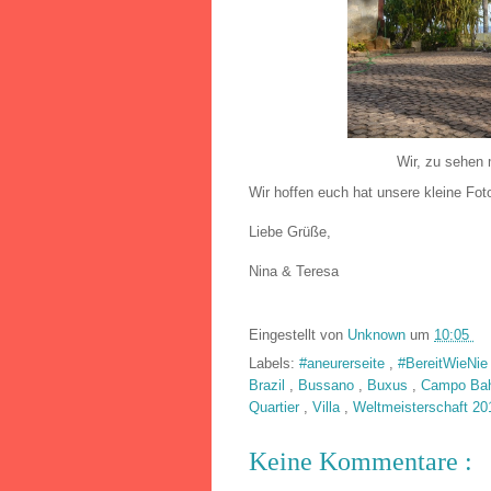
Wir, zu sehen 
Wir hoffen euch hat unsere kleine Foto
Liebe Grüße,
Nina & Teresa
Eingestellt von
Unknown
um
10:05
Labels:
#aneurerseite
,
#BereitWieNi
Brazil
,
Bussano
,
Buxus
,
Campo Ba
Quartier
,
Villa
,
Weltmeisterschaft 20
Keine Kommentare :