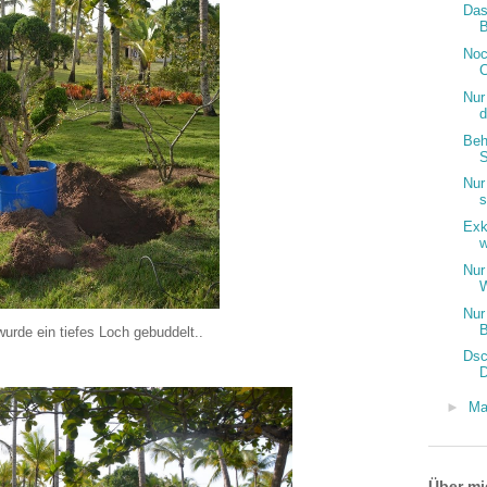
Das
Noc
C
Nur
d
Beh
S
Nur
s
Exk
w
Nur
W
Nur
B
urde ein tiefes Loch gebuddelt..
Dsc
►
Ma
Über mi